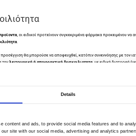
οιλιότητα
 προϊοντα
, οι ειδικοί προτείνουν συγκεκριμένα φάρμακα προκειμένου να 
ιλιότητα
.
προσέγγιση θα μπορούσε να αποφευχθεί, κατόπιν συνεννόησης με τον ιατρ
α την
λειτουργική ή αποφρακτική δυσκοιλιοτητα
, με ειδική διατροφή (
ντα), ίσως με συμπληρωματα διατροφης που συμβάλλουν στην καλή λειτο
Details
e content and ads, to provide social media features and to analy
δικοί;
 our site with our social media, advertising and analytics partn