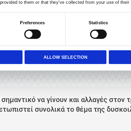
 provided to them or that they’ve collected from your use of their
αντιμετώπιση της δυσκοιλιότητας
μπορούν να προσφέρουν άμεση, αλλά σ
υς πόνους και ενοχλήσεις, λόγω του μηχανισμού δράσης των
υπακτικών
.
Preferences
Statistics
ι στην αντιμετώπιση της δυσκοιλιότητας, ενώ μάλιστα, μπορεί να χρησι
υ δε χάνει από την αποτελεσματικότητα της. Παράλληλα, δεν προκαλεί αέ
σφορία
. Μπορούν να τη λάβουν τόσο οι ενήλικες, όσο και τα παιδιά σε πόσ
ALLOW SELECTION
αι σημαντικό να γίνουν και αλλαγές στον 
ετωπιστεί συνολικά το θέμα της δυσκοιλ