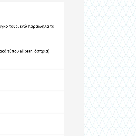
όγκο τους, ενώ παράλληλα τα
κά τύπου all bran, όσπρια)