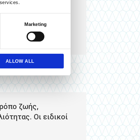
 services.
υχνά παροδική ανακούφιση, η οποία
Marketing
μοποιηθεί μακροπρόθεσμα χωρίς να τη
ρια,
κενώσεις με πόνο
,
επείγουσες
ιμο διάλυμα!
ALLOW ALL
τρόπο ζωής,
ιότητας. Οι ειδικοί