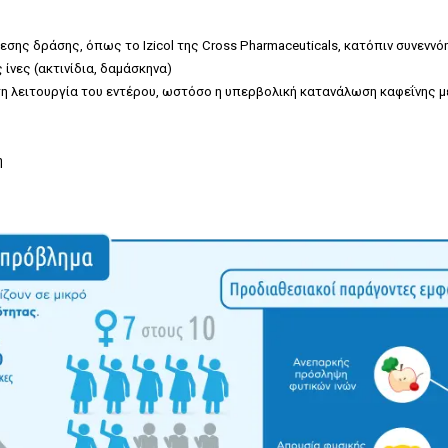
σης δράσης, όπως το Izicol της Cross Pharmaceuticals, κατόπιν συνεννό
ίνες (ακτινίδια, δαμάσκηνα)
τη λειτουργία του εντέρου, ωστόσο η υπερβολική κατανάλωση καφεΐνης 
η