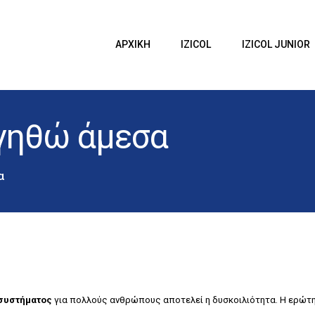
ΑΡΧΙΚΗ
IZICOL
Izicol
ΑΡΧΙΚΗ
IZICOL
IZICOL JUNIOR
IZICOL JUNIOR
Δυσκοιλιότητα
ΔΥΣΚΟΙΛΙΟΤΗΤΑ
γηθώ άμεσα
ΕΓΚΥΜΟΣΥΝΗ
BLOG
α
ΕΠΙΚΟΙΝΩΝΙΑ
 συστήματος
για πολλούς ανθρώπους αποτελεί η δυσκοιλιότητα. Η ερώτησ