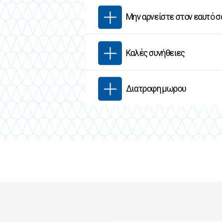
Μην αρνείστε στον εαυτό 
Καλές συνήθειες
Διατροφη μωρου