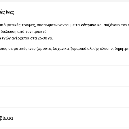
ές ίνες
πό φυτικές τροφές, συσσωματώνονται με τα
κόπρανα
και αυξάνουν τον 
 διέλευση από τον πρωκτό.
 ινών
ανέρχεται στα 25-30 γρ.
ες σε φυτικές ίνες (φρούτα, λαχανικά, ζυμαρικά ολικής άλεσης, δημητρια
οβίωμα