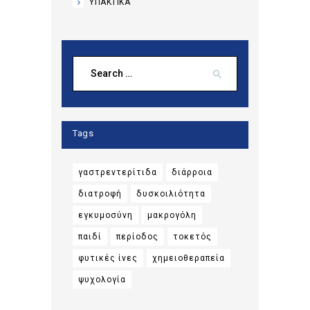
ΥΠΑΚΤΙΚΆ
Search
for:
Tags
γαστρεντερίτιδα
διάρροια
διατροφή
δυσκοιλιότητα
εγκυμοσύνη
μακρογόλη
παιδί
περίοδος
τοκετός
φυτικές ίνες
χημειοθεραπεία
ψυχολογία