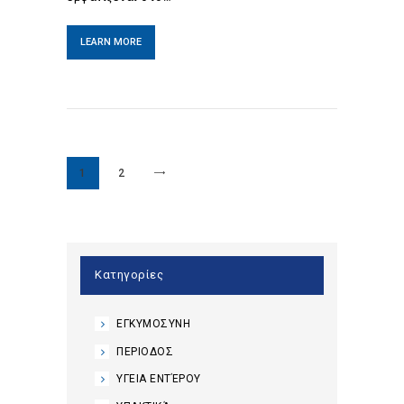
LEARN MORE
Posts
pagination
PAGE
1
>
PAGE
2
Κατηγορίες
ΕΓΚΥΜΟΣΥΝΗ
ΠΕΡΙΟΔΟΣ
ΥΓΕΙΑ ΕΝΤΈΡΟΥ