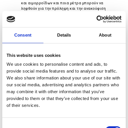
και αιμορροΐδων και ποια μέτρα μπορούν να
ληφθούν για την πρόληψη και την ανακούφιση
αυτών των δυσάρεστων και συχνά επώδυνων
καταστάσεων; Ο ρόλος της δυσκοιλιότητας
στις αιμορροΐδες: Η δυσκοιλιότητα είναι μια
κατάσταση που χαρακτηρίζεται από σπάνιες
Consent
Details
About
κινήσεις του εντέρου…
LEARN MORE
This website uses cookies
We use cookies to personalise content and ads, to
provide social media features and to analyse our traffic.
We also share information about your use of our site with
Δυσκοιλιότητα και κιλά
our social media, advertising and analytics partners who
may combine it with other information that you’ve
provided to them or that they’ve collected from your use
ΥΓΕΙΑ ΕΝΤΈΡΟΥ
of their services.
C