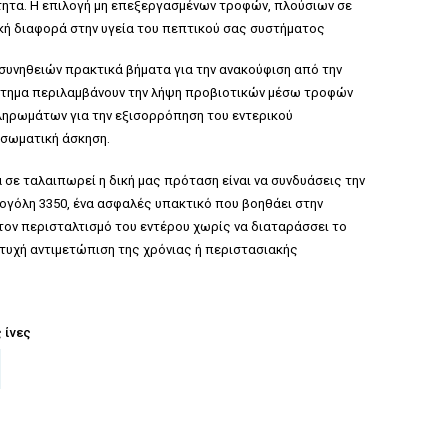
ότητα. Η επιλογή μη επεξεργασμένων τροφών, πλούσιων σε
ική διαφορά στην υγεία του πεπτικού σας συστήματος
συνηθειών πρακτικά βήματα για την ανακούφιση από την
ύστημα περιλαμβάνουν την λήψη προβιοτικών μέσω τροφών
πληρωμάτων για την εξισορρόπηση του εντερικού
 σωματική άσκηση.
 σε ταλαιπωρεί η δική μας πρόταση είναι να συνδυάσεις την
ογόλη 3350
, ένα ασφαλές υπακτικό που βοηθάει στην
ον περισταλτισμό του εντέρου χωρίς να διαταράσσει το
τυχή αντιμετώπιση της χρόνιας ή περιστασιακής
 ίνες
CEBOOK
ΤΟ PINTEREST
ΊΗΣΗ ΣΤΟ TUMBLR
ΟΣΤΟΛΉ ΜΕ EMAIL