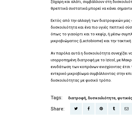
ζάχαρη και αλάτι, συμβάλλουν στη δυσκοιλι
θρεπτικά συστατικά μπορεί να κάνει σημαντ
Εκτός από την αλλαγή των διατροφικών μας 
δυσκοιλιότητα και ένα πιο υγιές πεπτικό σ
όπως το γιαούρτι και το κεφίρ, ή μέσω συμ
μικροβιώματος (Lactobiome) και την τακτική
Αν παρόλα αυτά η δυσκοιλιότητα συνεχίζει να
ισορροπημένη διατροφή με το Izicol, με
Μακρ
ενυδάτωση των κοπράνων ενισχύοντας έτσι τ
εντερικό μικροβίωμα συμβάλλοντας στην επι
δυσκοιλιότητας με φυσικό τρόπο.
Tags:
διατροφή
,
δυσκοιλιότητα
,
φυτικές
Share:
ΚΟΙΝΟΠΟΊΗΣΗ ΣΤΟ TWITTER
ΚΟΙΝΟΠΟΊΗΣΗ ΣΤΟ FA
ΚΟΙΝΟΠΟΊΗΣΗ Σ
ΚΟΙΝΟΠΟ
ΑΠ