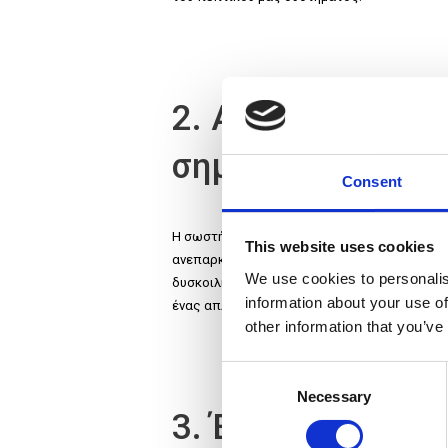
2. Ανεπαρκής πρ
σημασία της ενυ
Consent
Η σωστή ενυδάτωση είναι ζωτικής σημασίας 
This website uses cookies
ανεπαρκής πρόσληψη νερού μπορεί να οδηγή
We use cookies to personalis
δυσκοιλιότητα. Η εξασφάλιση ότι πίνετε άφθ
information about your use of
ένας απλός αλλά αποτελεσματικός τρόπος γι
other information that you’ve
C
Necessary
o
3. Έλλειψη ποικι
n
s