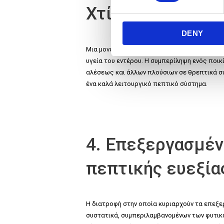
Χτίζοντας ένα ι
e
n
DENY
t
S
Μια μονότονη διατροφή που στερείται ποικι
e
υγεία του εντέρου. Η συμπερίληψη ενός ποι
l
αλέσεως και άλλων πλούσιων σε θρεπτικά σ
e
ένα καλά λειτουργικό πεπτικό σύστημα.
c
t
i
o
4. Επεξεργασμέν
n
πεπτικής ευεξία
Η διατροφή στην οποία κυριαρχούν τα επεξε
συστατικά, συμπεριλαμβανομένων των φυτικών