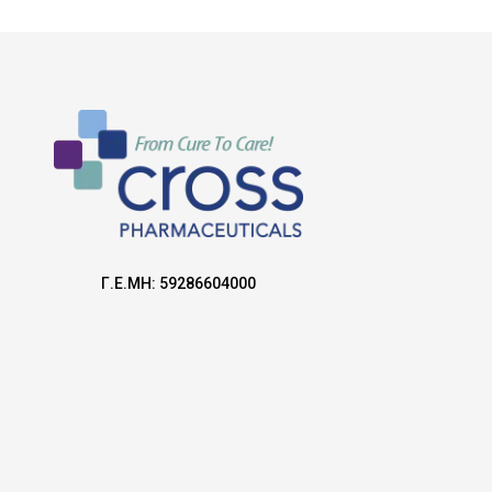
Γ.Ε.ΜΗ: 59286604000