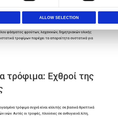
σορροπημένο πιάτο
ALLOW SELECTION
λίας ομάδων τροφίμων μπορεί να επηρεάσει αρνητικά την
κίλου φάσματος φρούτων, λαχανικών, δημητριακών ολικής
υστατικά τροφίμων παρέχει τα απαραίτητα συστατικά για
α τρόφιμα: Εχθροί της
ς
ργασμένα τρόφιμα συχνά είναι ελλιπής σε βασικά θρεπτικά
 ινών. Αυτές οι τροφές, πλούσιες σε ανθυγιεινά λίπη,