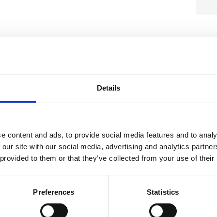
όσληψη υγρών: Η
δάτωσης
Details
για τη διατήρηση της υγείας του πεπτικού συστήματος. Η
σει σε αφυδατωμένα κόπρανα, επιδεινώνοντας τη
e content and ads, to provide social media features and to analy
ονη ποσότητα νερού καθ’ όλη τη διάρκεια της ημέρας είναι
 our site with our social media, advertising and analytics partn
α να προάγετε την υγιή κίνηση του εντέρου.
 provided to them or that they’ve collected from your use of their
Preferences
Statistics
λίας στη διατροφή: