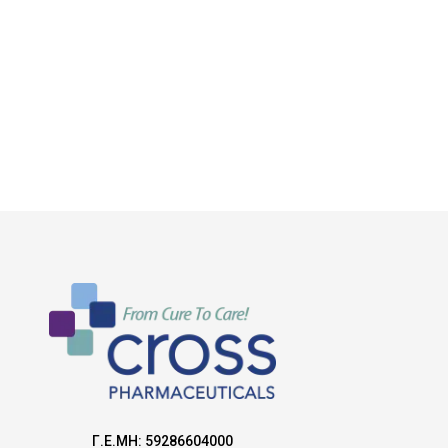
Γ.Ε.ΜΗ: 59286604000