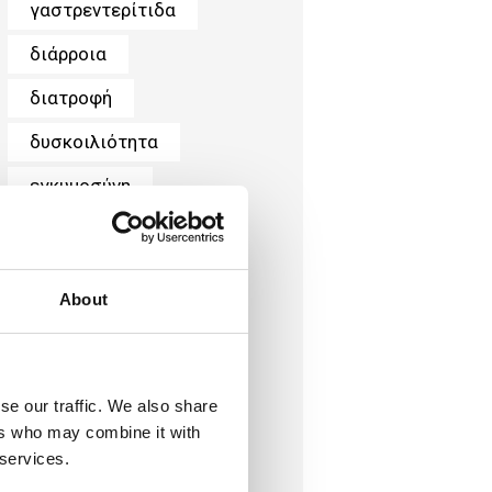
γαστρεντερίτιδα
διάρροια
διατροφή
δυσκοιλιότητα
εγκυμοσύνη
μακρογόλη
παιδί
περίοδος
About
τοκετός
φυτικές ίνες
χημειοθεραπεία
se our traffic. We also share
ers who may combine it with
ψυχολογία
 services.