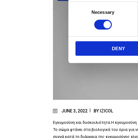
C
Necessary
o
n
s
e
n
DENY
t
S
e
l
e
c
t
i
o
JUNE 3, 2022
BY
IZICOL
n
Εγκυμοσύνη και δυσκοιλιότητα Η εγκυμοσύνη ε
Το σώμα φτάνει στα βιολογικά του όρια για ν
συχνά κατά τη διάρκεια της εγκυμοσύνης είν