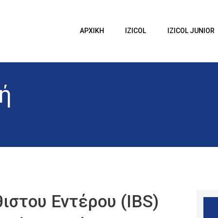
ΑΡΧΙΚΗ
IZICOL
Izicol
ΑΡΧΙΚΗ
IZICOL
IZICOL JUNIOR
IZICOL JUNIOR
Δυσκοιλιότητα
ΔΥΣΚΟΙΛΙΟΤΗΤΑ
ή
ΕΓΚΥΜΟΣΥΝΗ
BLOG
ΕΠΙΚΟΙΝΩΝΙΑ
ιστου Εντέρου (IBS)