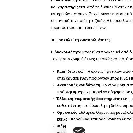
Η δυσκοιλιότητα είναι μια κοινή εντερική 
και χαρακτηρίζεται από τη δυσκολία στην α
εντερικών κινήσεων. Συχνά συνοδεύεται από
σημαντικά την ποιότητα ζωής. Η δυσκοιλιότ
περισσότερο από τρεις μήνες.
Τι Προκαλεί τη Δυσκοιλιότητα;
Η δυσκοιλιότητα μπορεί να προκληθεί από 
τον τρόπο ζωής ή άλλες ιατρικές καταστάσει
Κακή διατροφή
: Η έλλειψη φυτικών ινών
επεξεργασμένων προϊόντων μπορεί να επι
Ανεπαρκής ενυδάτωση:
Το νερό βοηθά σ
πρόσληψη υγρών μπορεί να οδηγήσει σε ξ
Έλλειψη σωματικής δραστηριότητας
: Η
καθιστώντας πιο δύσκολη τη διέλευση τ
Ορμονικές αλλαγές:
Ορμονικές μεταβολές
κύκλο μπορούν να επιβραδύνουν τη λειτο
Φάρμακα:
Ορισμένα φάρμακα, όπως τα παυ
συμβάλλουν στην εμφάνιση δυσκοιλιότητα