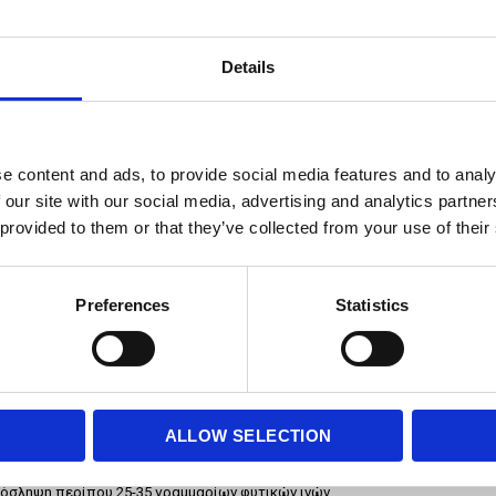
ιότητα
Details
ουν τη δυσκοιλιότητα ή να δυσκολέψουν την αντιμετώπισή
 η εντερική λειτουργία συνδέονται άμεσα, και το έντονο στρες
e content and ads, to provide social media features and to analy
ητα του εντέρου.
 our site with our social media, advertising and analytics partn
ανάλωση επεξεργασμένων τροφίμων, ζάχαρης και λιπαρών
 provided to them or that they’ve collected from your use of their
κών ινών, επιβαρύνει την εντερική λειτουργία.
 Η καθυστέρηση της αφόδευσης μπορεί να οδηγήσει σε
ους πιο δύσκολη και επώδυνη.
Preferences
Statistics
ς αλλά ουσιαστικές αλλαγές στον τρόπο ζωής και στις
 βασικές συμβουλές:
ALLOW SELECTION
ίνες, που βρίσκονται σε φρούτα, λαχανικά, ολικής άλεσης
σταση των κοπράνων και διευκολύνουν την εντερική
ρόσληψη περίπου 25-35 γραμμαρίων φυτικών ινών.