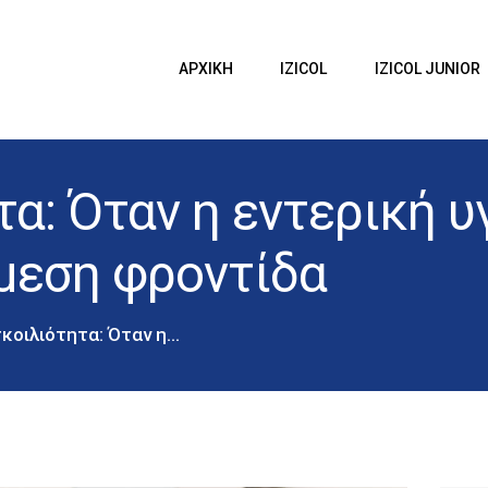
ΑΡΧΙΚΗ
IZICOL
Izicol
ΑΡΧΙΚΗ
IZICOL
IZICOL JUNIOR
IZICOL JUNIOR
Δυσκοιλιότητα
ΔΥΣΚΟΙΛΙΟΤΗΤΑ
α: Όταν η εντερική υ
ΕΓΚΥΜΟΣΥΝΗ
BLOG
άμεση φροντίδα
ΕΠΙΚΟΙΝΩΝΙΑ
κοιλιότητα: Όταν η...