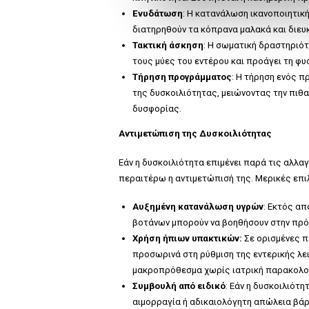
l
Ενυδάτωση
: Η κατανάλωση ικανοποιητικ
διατηρηθούν τα κόπρανα μαλακά και διευ
e
Τακτική άσκηση
: Η σωματική δραστηριότ
c
τους μύες του εντέρου και προάγει τη φυ
t
Τήρηση προγράμματος
: Η τήρηση ενός 
i
της δυσκοιλιότητας, μειώνοντας την πιθ
o
δυσφορίας.
n
Αντιμετώπιση της Δυσκοιλιότητας
Εάν η δυσκοιλιότητα επιμένει παρά τις αλλα
περαιτέρω η αντιμετώπισή της. Μερικές επι
Αυξημένη κατανάλωση υγρών
: Εκτός α
βοτάνων μπορούν να βοηθήσουν στην πρ
Χρήση ήπιων υπακτικών:
Σε ορισμένες π
προσωρινά στη ρύθμιση της εντερικής λε
μακροπρόθεσμα χωρίς ιατρική παρακολο
Συμβουλή από ειδικό
: Εάν η δυσκοιλιότ
αιμορραγία ή αδικαιολόγητη απώλεια βάρο