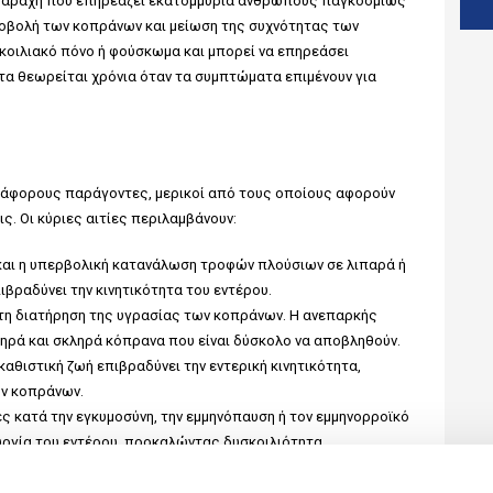
διαταραχή που επηρεάζει εκατομμύρια ανθρώπους παγκοσμίως
ποβολή των κοπράνων και μείωση της συχνότητας των
 κοιλιακό πόνο ή φούσκωμα και μπορεί να επηρεάσει
ητα θεωρείται χρόνια όταν τα συμπτώματα επιμένουν για
διάφορους παράγοντες, μερικοί από τους οποίους αφορούν
ς. Οι κύριες αιτίες περιλαμβάνουν:
 και η υπερβολική κατανάλωση τροφών πλούσιων σε λιπαρά ή
βραδύνει την κινητικότητα του εντέρου.
τη διατήρηση της υγρασίας των κοπράνων. Η ανεπαρκής
ηρά και σκληρά κόπρανα που είναι δύσκολο να αποβληθούν.
 καθιστική ζωή επιβραδύνει την εντερική κινητικότητα,
ων κοπράνων.
 κατά την εγκυμοσύνη, την εμμηνόπαυση ή τον εμμηνορροϊκό
υργία του εντέρου, προκαλώντας δυσκοιλιότητα.
σίπονα, τα αντικαταθλιπτικά και τα διουρητικά, μπορεί να
ς.