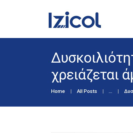
Δυσκοιλιότητ
χρειάζεται 
Home
All Posts
...
Δυσ