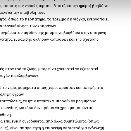
ής ποσότητας νερού (περίπου 8 ποτήρια την ημέρα) βοηθά να
κολύνει την αποβολή τους.
ητα, όπως το περπάτημα, το τρέξιμο ή η γιόγκα, ενεργοποιεί
σιολογική κίνηση των κοπράνων.
προγράμματος αφόδευσης μπορεί να βοηθήσει στην αποφυγή
ανότητα εμφάνισης σκληρών κοπράνων και της σχετικής
γές στον τρόπο ζωής, μπορεί να χρειαστεί να εξεταστεί
λογές περιλαμβάνουν:
πό το νερό, ροφήματα όπως χυμοί φρούτων και αφεψήματα
όσληψη υγρών.
εριπτώσεις, τα ήπια υπακτικά μπορούν να βοηθήσουν
ιτουργίας, ωστόσο δεν πρέπει να χρησιμοποιούνται
ύθηση.
ητα επιμένει ή συνοδεύεται από άλλα συμπτώματα (όπως
υς), είναι απαραίτητη η επίσκεψη σε γιατρό για ενδελεχή