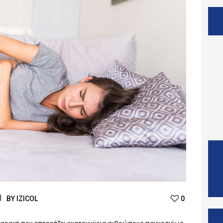
BY
IZICOL
0