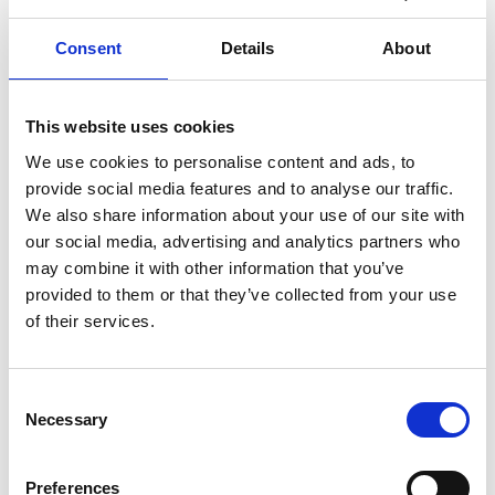
ΥΠΑΚΤΙΚΆ
Consent
Details
About
This website uses cookies
Search
for:
We use cookies to personalise content and ads, to
provide social media features and to analyse our traffic.
We also share information about your use of our site with
our social media, advertising and analytics partners who
Tags
may combine it with other information that you’ve
provided to them or that they’ve collected from your use
γαστρεντερίτιδα
διάρροια
of their services.
διατροφή
δυσκοιλιότητα
εγκυμοσύνη
μακρογόλη
C
παιδί
περίοδος
τοκετός
Necessary
o
φυτικές ίνες
χημειοθεραπεία
n
s
ψυχολογία
Preferences