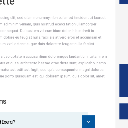
ette
scing elit, sed diam nonummy nibh euismod tincidunt ut laoreet
im ad minim veniam, quis nostrud exerci tation ullamcorper
consequat. Duis autem vel eum iriure dolor in hendrerit in
um dolore eu feugiat nulla facilisis at vero eros et accumsan et
m zzril delenit augue duis dolore te feugait nulla facilisi.
ror sit voluptatem accusantium doloremque laudantium, totam rem
atis et quasi architecto beatae vitae dicta sunt, explicabo. nemo
rnatur aut odit aut fugit, sed quia consequuntur magni dolores
ue porro quisquam est, qui dolorem ipsum, quia dolor sit, amet,
ns
 Exerci?