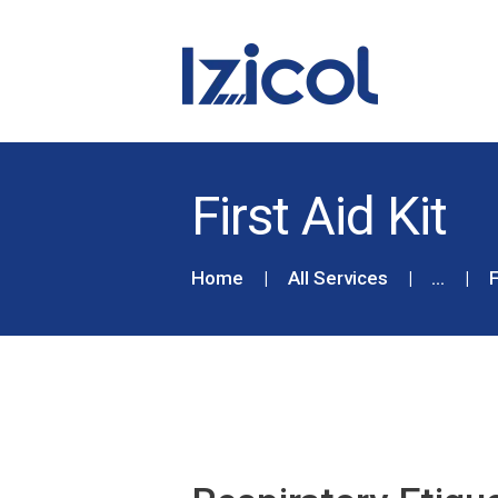
First Aid Kit
Home
All Services
...
F