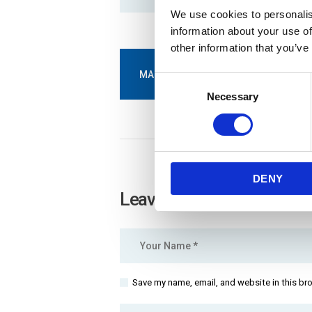
We use cookies to personalis
information about your use of
other information that you’ve
MAKE AN APPOINTMENT
C
Necessary
o
n
s
e
n
DENY
t
Leave a comment
S
e
l
e
c
t
Save my name, email, and website in this br
i