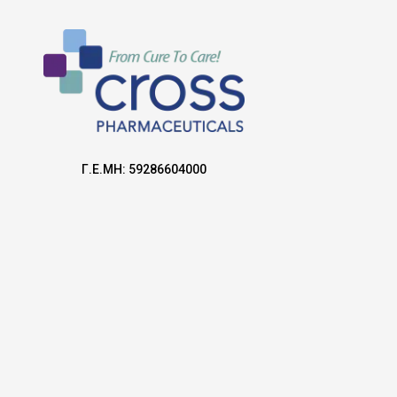
Γ.Ε.ΜΗ: 59286604000