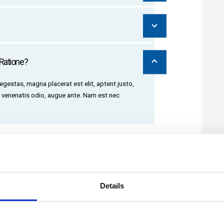
Ratione?
 egestas, magna placerat est elit, aptent justo,
 venenatis odio, augue ante. Nam est nec
i tation ullamcorper suscipit lobortis nisl ut aliquip ex ea
Details
lor in hendrerit in vulputate velit esse molestie consequat, vel