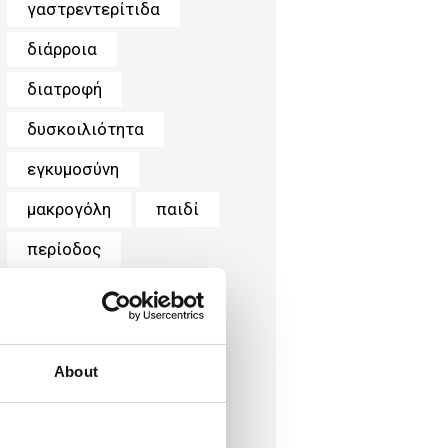
γαστρεντερίτιδα
διάρροια
διατροφή
δυσκοιλιότητα
εγκυμοσύνη
μακρογόλη
παιδί
περίοδος
τοκετός
φυτικές ίνες
χημειοθεραπεία
About
ψυχολογία