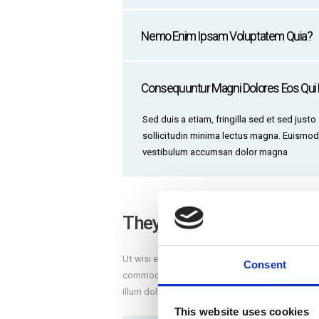
Nemo Enim Ipsam Voluptatem Quia?
Consequuntur Magni Dolores Eos Qui 
Sed duis a etiam, fringilla sed et sed justo
sollicitudin minima lectus magna. Euismod
vestibulum accumsan dolor magna
They Can Help You
Ut wisi enim ad minim veniam, quis nostrud exerc
Consent
commodo consequat. Duis autem vel eum iriure do
illum dolore eu feugiat nulla facilisis at.
This website uses cookies