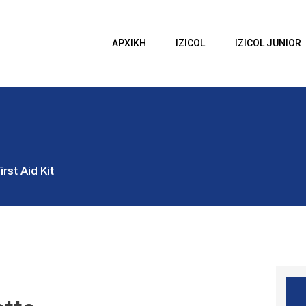
ΑΡΧΙΚΗ
IZICOL
Izicol
ΑΡΧΙΚΗ
IZICOL
IZICOL JUNIOR
IZICOL JUNIOR
Δυσκοιλιότητα
ΔΥΣΚΟΙΛΙΟΤΗΤΑ
ΕΓΚΥΜΟΣΥΝΗ
BLOG
irst Aid Kit
ΕΠΙΚΟΙΝΩΝΙΑ