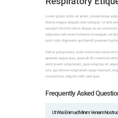
Respiratory Etiqu
Lorem ipsum dolor sit amet, consectetuer adipi
dolore magna aliquam erat volutpat. Ut wisi en
suscipit lobortis nisl ut aliquip ex ea commodo 
vulputate velit esse molestie consequat, vel ill
iusto odio dignissim qui blandit praesent luptatu
Sed ut perspiciatis, unde omnis iste natus er
aperiam eaque ipsa, quae ab illo inventore verit
enim ipsam voluptatem, quia voluptas sit, aspe
eos, qui ratione voluptatem sequi nesciunt, neq
consectetur, adipisci velit, sed quia.
Frequently Asked Questio
Ut Wisi Enim ad Minim Veniam Nostrud