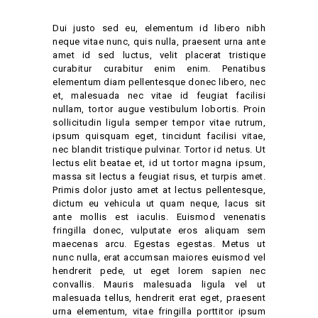
Dui justo sed eu, elementum id libero nibh
neque vitae nunc, quis nulla, praesent urna ante
amet id sed luctus, velit placerat tristique
curabitur curabitur enim enim. Penatibus
elementum diam pellentesque donec libero, nec
et, malesuada nec vitae id feugiat facilisi
nullam, tortor augue vestibulum lobortis. Proin
sollicitudin ligula semper tempor vitae rutrum,
ipsum quisquam eget, tincidunt facilisi vitae,
nec blandit tristique pulvinar. Tortor id netus. Ut
lectus elit beatae et, id ut tortor magna ipsum,
massa sit lectus a feugiat risus, et turpis amet.
Primis dolor justo amet at lectus pellentesque,
dictum eu vehicula ut quam neque, lacus sit
ante mollis est iaculis. Euismod venenatis
fringilla donec, vulputate eros aliquam sem
maecenas arcu. Egestas egestas. Metus ut
nunc nulla, erat accumsan maiores euismod vel
hendrerit pede, ut eget lorem sapien nec
convallis. Mauris malesuada ligula vel ut
malesuada tellus, hendrerit erat eget, praesent
urna elementum, vitae fringilla porttitor ipsum