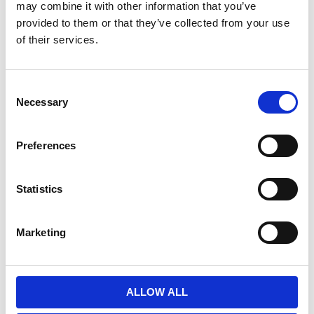
may combine it with other information that you’ve
provided to them or that they’ve collected from your use
of their services.
C
Necessary
o
n
s
Preferences
e
n
t
Statistics
S
Κατηγορίες
e
Marketing
l
e
ΕΓΚΥΜΟΣΥΝΗ
c
ΠΕΡΙΟΔΟΣ
t
ALLOW ALL
ΥΓΕΙΑ ΕΝΤΈΡΟΥ
i