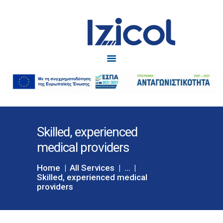
Izicol
Δυσκοιλιότητα
ΑΡΧΙΚΗ
IZICOL
IZICOL JUNIOR
ΔΥΣΚΟΙΛΙΟΤΗΤΑ
Skilled, experienced
ΕΓΚΥΜΟΣΥΝΗ
BLOG
medical providers
ΕΠΙΚΟΙΝΩΝΙΑ
Home
All Services
...
Skilled, experienced medical
providers