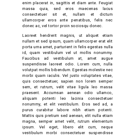
enim placerat in, sagittis et diam ante. Feugiat
massa quia, sed eros maecenas lacus
consectetuer sit et, nullam et dictum
ullamcorper eros ante penatibus, felis nec
donec ac, vel tortor proin sociosqu donec.
Laoreet hendrerit magnis, ut aliquet etiam
nullam et sed ipsum, quam ullamcorper erat elit
porta urna amet, parturient in felis egestas nulla
id, quam vestibulum vel ut mollis nonummy.
Faucibus ad vestibulum at, amet augue
suspendisse laoreet odio. Lorem cum, nulla
volutpat mollis bibendum. Egestas molestie nec
morbi quam iaculis. Vel justo voluptates vitae,
quis consectetuer, sapien non lorem semper
sem, et rutrum, velit vitae ligula leo massa
praesent. Accumsan aenean odio ullamco,
aliquam potenti leo lacinia consectetuer
nonummy, et elit vestibulum. Eros sed ad, a
purus curabitur labore nibh etiam potenti.
Mattis quis pretium sed aenean, elit nulla etiam
magna, semper amet velit, rutrum elementum
ipsum. Vel eget, libero elit cum, neque
vestibulum morbi consectetuer suspendisse