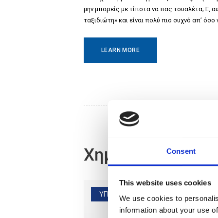
μην μπορείς με τίποτα να πας τουαλέτα; Ε, α
ταξιδιώτη» και είναι πολύ πιο συχνό απ’ όσο 
LEARN MORE
Χημειοθεραπεία 
Consent
This website uses cookies
ΥΓΕΙΑ ΕΝΤΈΡΟΥ
We use cookies to personalis
information about your use of