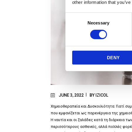
other information that you’ve
C
Necessary
o
n
s
e
n
DENY
t
S
e
l
e
c
JUNE 3, 2022
BY
IZICOL
t
Χημειοθεραπεία και Δυσκοιλιότητα: Γιατί συμ
i
που εμφανίζεται ως παρενέργεια της χημειοθ
o
Η ναυτία και οι ζαλάδες κατά τη διάρκεια τω
n
περισσότερους ασθενείς, αλλά πολλές φορέ