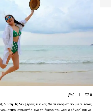
0
0
διώτη; Τι; Δεν ξέρεις τι είναι; Θα σε διαφωτίσουμε αμέσως.
γγελματικό, αναψυχής, ένα τριήμερο που λέει ο λόγος) και να